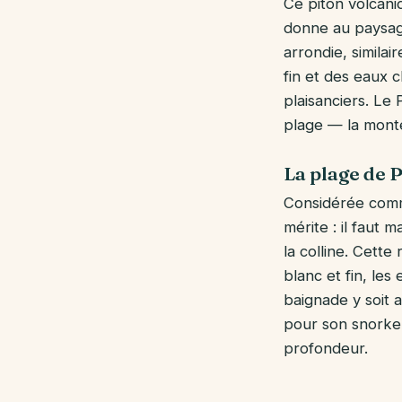
Ce piton volcani
donne au paysag
arrondie, simila
fin et des eaux c
plaisanciers. Le
plage — la monté
La plage de 
Considérée comme
mérite : il faut 
la colline. Cette
blanc et fin, les
baignade y soit 
pour son snorkel
profondeur.