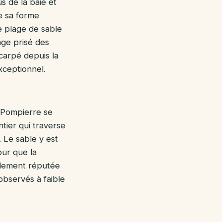
s de la baie et
e sa forme
e plage de sable
age prisé des
carpé depuis la
xceptionnel.
e Pompierre se
ntier qui traverse
. Le sable y est
our que la
alement réputée
observés à faible