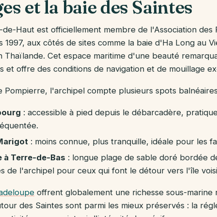
es et la baie des Saintes
-de-Haut est officiellement membre de l'Association des P
1997, aux côtés de sites comme la baie d'Ha Long au Vi
 Thaïlande. Cet espace maritime d'une beauté remarquab
ts et offre des conditions de navigation et de mouillage e
e Pompierre, l'archipel compte plusieurs spots balnéaires
bourg
: accessible à pied depuis le débarcadère, pratiqu
réquentée.
Marigot
: moins connue, plus tranquille, idéale pour les fa
 à Terre-de-Bas
: longue plage de sable doré bordée de
s de l'archipel pour ceux qui font le détour vers l'île vois
uadeloupe
offrent globalement une richesse sous-marine
utour des Saintes sont parmi les mieux préservés : la rég