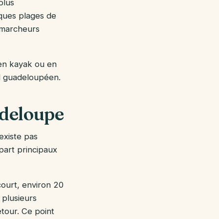
plus
ques plages de
 marcheurs
 en kayak ou en
el guadeloupéen.
adeloupe
'existe pas
part principaux
 court, environ 20
 plusieurs
etour. Ce point