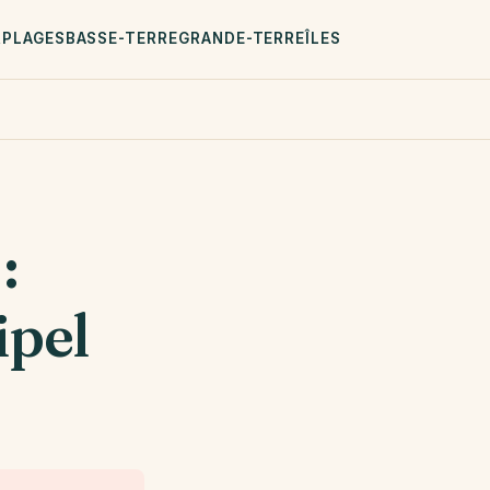
R
PLAGES
BASSE-TERRE
GRANDE-TERRE
ÎLES
:
ipel