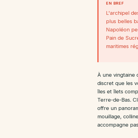
EN BREF
L'archipel de
plus belles b
Napoléon perc
Pain de Sucre
maritimes rég
À une vingtaine 
discret que les 
îles et îlets co
Terre-de-Bas. Cl
offre un panoram
mouillage, colli
accompagne pas à