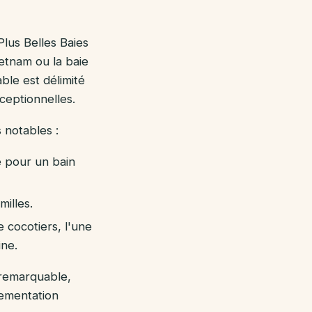
lus Belles Baies
etnam ou la baie
le est délimité
xceptionnelles.
 notables :
e pour un bain
milles.
 cocotiers, l'une
ine.
 remarquable,
lementation