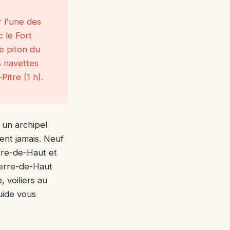
r l'une des
c le Fort
e piton du
s navettes
itre (1 h).
 un archipel
ent jamais. Neuf
rre-de-Haut et
Terre-de-Haut
 voiliers au
uide vous