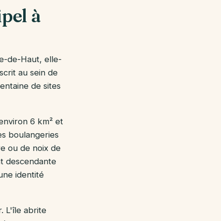
pel à
e-de-Haut, elle-
crit au sein de
entaine de sites
 environ 6 km² et
es boulangeries
re ou de noix de
ent descendante
une identité
 L'île abrite