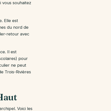
si vous souhaitez
. Elle est
unes du nord de
ler-retour avec
e. Il est
scolaires) pour
culier ne peut
e Trois-Rivières
Haut
rchipel. Voici les