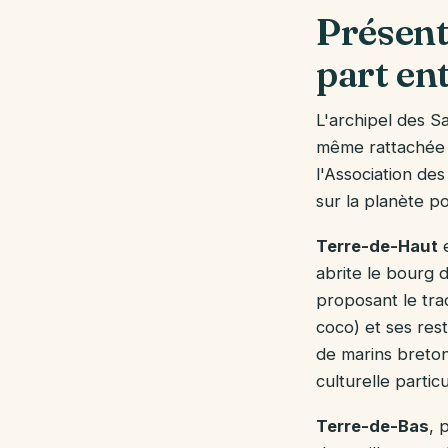
Présent
part en
L'archipel des S
même rattachée a
l'Association des
sur la planète po
Terre-de-Haut
e
abrite le bourg 
proposant le tra
coco) et ses res
de marins breton
culturelle partic
Terre-de-Bas
, 