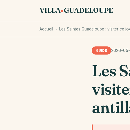
VILLA
GUADELOUPE
●
Accueil
›
Les Saintes Guadeloupe : visiter ce joy
2026-05
GUIDE
Les S
visit
antill