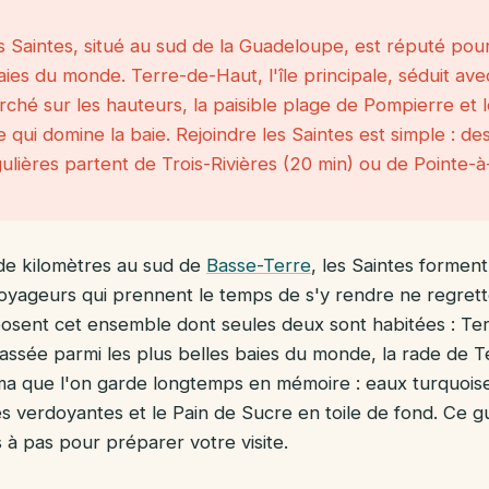
s Saintes, situé au sud de la Guadeloupe, est réputé pou
aies du monde. Terre-de-Haut, l'île principale, séduit ave
hé sur les hauteurs, la paisible plage de Pompierre et l
 qui domine la baie. Rejoindre les Saintes est simple : de
ulières partent de Trois-Rivières (20 min) ou de Pointe-à-P
de kilomètres au sud de
Basse-Terre
, les Saintes forment
voyageurs qui prennent le temps de s'y rendre ne regrett
mposent cet ensemble dont seules deux sont habitées : Te
assée parmi les plus belles baies du monde, la rade de 
a que l'on garde longtemps en mémoire : eaux turquoise,
nes verdoyantes et le Pain de Sucre en toile de fond. Ce g
 pas pour préparer votre visite.