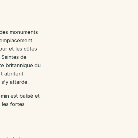
un des monuments
 l'emplacement
our et les côtes
s Saintes de
tte britannique du
t abritent
s'y attarde.
min est balisé et
 les fortes