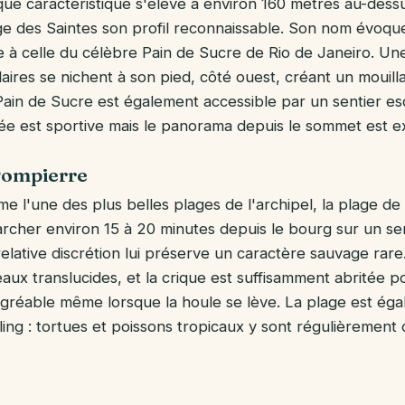
que caractéristique s'élève à environ 160 mètres au-dessu
e des Saintes son profil reconnaissable. Son nom évoqu
ire à celle du célèbre Pain de Sucre de Rio de Janeiro. Un
laires se nichent à son pied, côté ouest, créant un mouill
 Pain de Sucre est également accessible par un sentier es
e est sportive mais le panorama depuis le sommet est e
Pompierre
 l'une des plus belles plages de l'archipel, la plage d
marcher environ 15 à 20 minutes depuis le bourg sur un se
 relative discrétion lui préserve un caractère sauvage rare
 eaux translucides, et la crique est suffisamment abritée p
agréable même lorsque la houle se lève. La plage est ég
ing : tortues et poissons tropicaux y sont régulièrement 